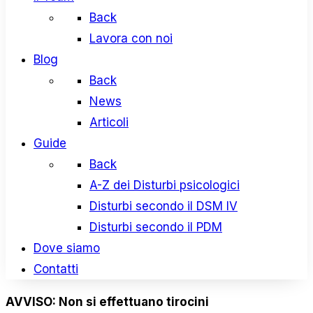
Back
Lavora con noi
Blog
Back
News
Articoli
Guide
Back
A-Z dei Disturbi psicologici
Disturbi secondo il DSM IV
Disturbi secondo il PDM
Dove siamo
Contatti
AVVISO: Non si effettuano tirocini