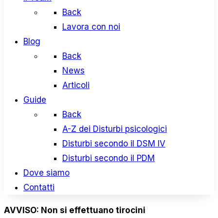
Back
Lavora con noi
Blog
Back
News
Articoli
Guide
Back
A-Z dei Disturbi psicologici
Disturbi secondo il DSM IV
Disturbi secondo il PDM
Dove siamo
Contatti
AVVISO: Non si effettuano tirocini