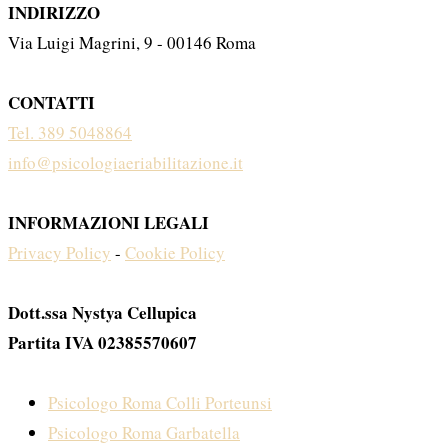
INDIRIZZO
Via Luigi Magrini, 9 - 00146 Roma
CONTATTI
Tel. 389 5048864
info@psicologiaeriabilitazione.it
INFORMAZIONI LEGALI
Privacy Policy
-
Cookie Policy
Dott.ssa Nystya Cellupica
Partita IVA 02385570607
Psicologo Roma Colli Porteunsi
Psicologo Roma Garbatella