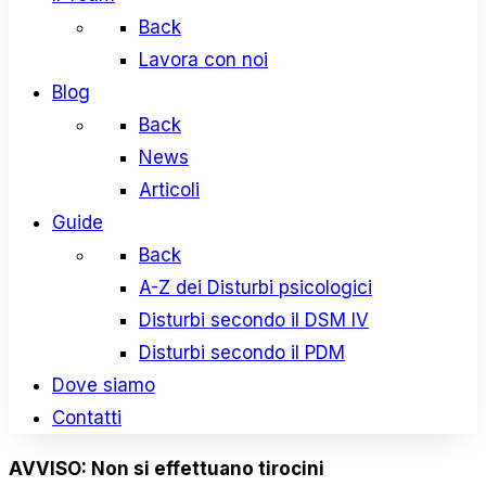
Back
Lavora con noi
Blog
Back
News
Articoli
Guide
Back
A-Z dei Disturbi psicologici
Disturbi secondo il DSM IV
Disturbi secondo il PDM
Dove siamo
Contatti
AVVISO: Non si effettuano tirocini