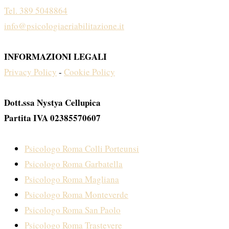
Tel. 389 5048864
info@psicologiaeriabilitazione.it
INFORMAZIONI LEGALI
Privacy Policy
-
Cookie Policy
Dott.ssa Nystya Cellupica
Partita IVA 02385570607
Psicologo Roma Colli Porteunsi
Psicologo Roma Garbatella
Psicologo Roma Magliana
Psicologo Roma Monteverde
Psicologo Roma San Paolo
Psicologo Roma Trastevere